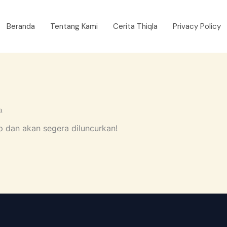
Beranda
Tentang Kami
Cerita Thiqla
Privacy Policy
a
p dan akan segera diluncurkan!