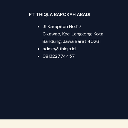
PT THIQLA BAROKAH ABADI
Jl. Karapitan No.117
Cikawao, Kec. Lengkong, Kota
Bandung, Jawa Barat 40261
admin@thiqla.id
081322774457